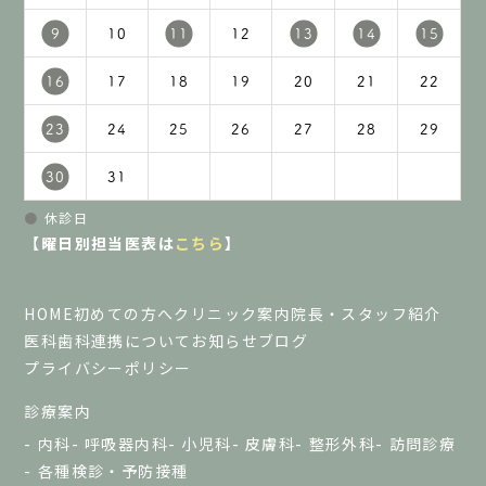
9
10
11
12
13
14
15
16
17
18
19
20
21
22
23
24
25
26
27
28
29
30
31
●
休診日
【曜日別担当医表は
こちら
】
HOME
初めての方へ
クリニック案内
院長・スタッフ紹介
医科歯科連携について
お知らせ
ブログ
プライバシーポリシー
診療案内
内科
呼吸器内科
小児科
皮膚科
整形外科
訪問診療
各種検診・予防接種