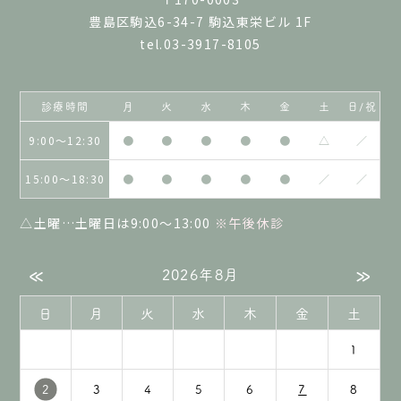
豊島区駒込6-34-7 駒込東栄ビル 1F
tel.03-3917-8105
診療時間
月
火
水
木
金
土
日/祝
9:00〜12:30
●
●
●
●
●
△
／
15:00～18:30
●
●
●
●
●
／
／
△土曜…土曜日は9:00～13:00
※午後休診
«
»
2026年8月
日
月
火
水
木
金
土
1
2
3
4
5
6
7
8