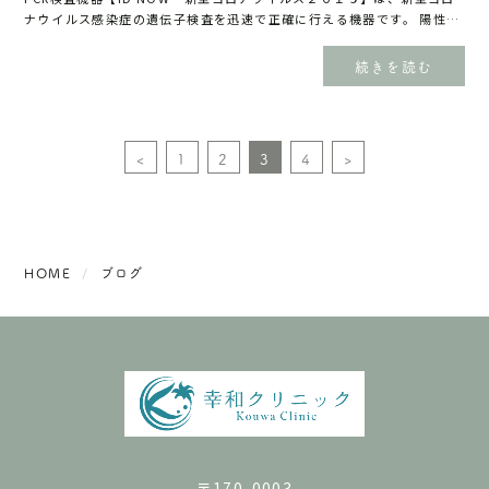
ナウイルス感染症の遺伝子検査を迅速で正確に行える機器です。 陽性の
場合は５分、陰性の最終判定までの時間も１３分以内と非常に短い時間
で検査することが出来ます。...
続きを読む
<
1
2
3
4
>
HOME
ブログ
〒170-0003