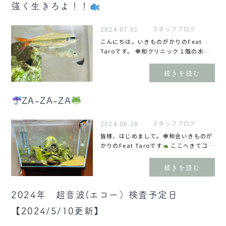
強く生きろよ！！
2024.07.01
スタッフブログ
こんにちは。いきものがかりのFeat
Taroです。 幸和クリニック１階の水槽
に居ます、隻眼の『モンクホーシャ・コ
ペイ
』の紹介です。日本へ輸入される
続きを読む
のはすごく稀でとても珍しいテトラです
おや
眼が、、、、南米コロンビ...
ZA-ZA-ZA
2024.06.28
スタッフブログ
皆様、はじめまして。幸和会いきものが
かりのFeat Taroです
ここへきてコロ
ナがまた流行ってます。ぽつりぽつりと
梅雨が流行ってます。
十分に注意して
続きを読む
ください。先々週、水槽をリニューア
ル!!
来院時は是非、見てください
2024年 超音波(エコー）検査予定日
【2024/5/10更新】