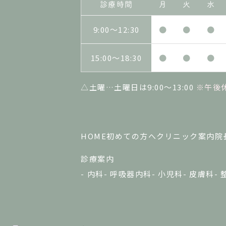
診療時間
月
火
水
9:00〜12:30
●
●
●
15:00～18:30
●
●
●
△土曜…土曜日は9:00～13:00
※午後
HOME
初めての方へ
クリニック案内
院
診療案内
内科
呼吸器内科
小児科
皮膚科