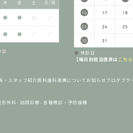
木
金
土
日/祝
16
17
18
●
●
△
／
23
24
25
●
●
／
／
30
31
休診
●
休診日
【曜日別担当医表は
こちら
長・スタッフ紹介
医科歯科連携について
お知らせ
ブログ
プラ
整形外科
訪問診療
各種検診・予防接種