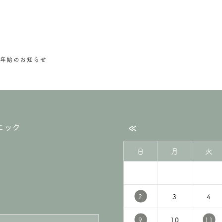
年末年始のお知らせ
«
日
月
火
2
3
4
9
10
11