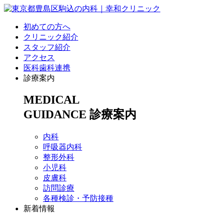
初めての方へ
クリニック紹介
スタッフ紹介
アクセス
医科歯科連携
診療案内
MEDICAL
GUIDANCE
診療案内
内科
呼吸器内科
整形外科
小児科
皮膚科
訪問診療
各種検診・予防接種
新着情報