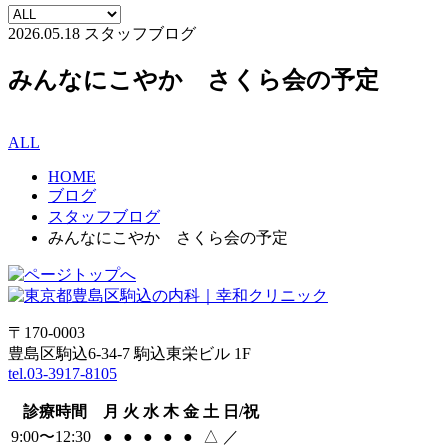
2026.05.18
スタッフブログ
みんなにこやか さくら会の予定
ALL
HOME
ブログ
スタッフブログ
みんなにこやか さくら会の予定
〒170-0003
豊島区駒込6-34-7 駒込東栄ビル 1F
tel.03-3917-8105
診療時間
月
火
水
木
金
土
日/祝
9:00〜12:30
●
●
●
●
●
△
／