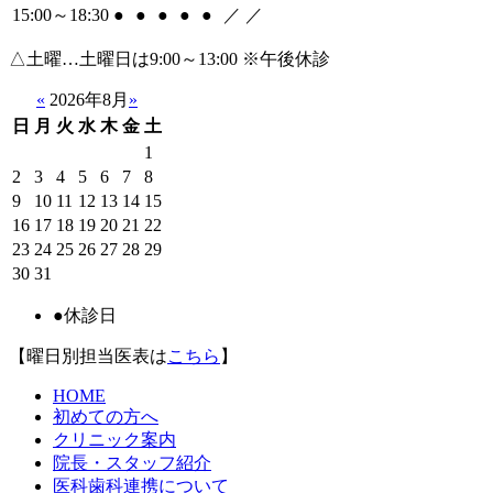
15:00～18:30
●
●
●
●
●
／
／
△土曜…土曜日は9:00～13:00
※午後休診
«
2026年8月
»
日
月
火
水
木
金
土
1
2
3
4
5
6
7
8
9
10
11
12
13
14
15
16
17
18
19
20
21
22
23
24
25
26
27
28
29
30
31
●
休診日
【曜日別担当医表は
こちら
】
HOME
初めての方へ
クリニック案内
院長・スタッフ紹介
医科歯科連携について